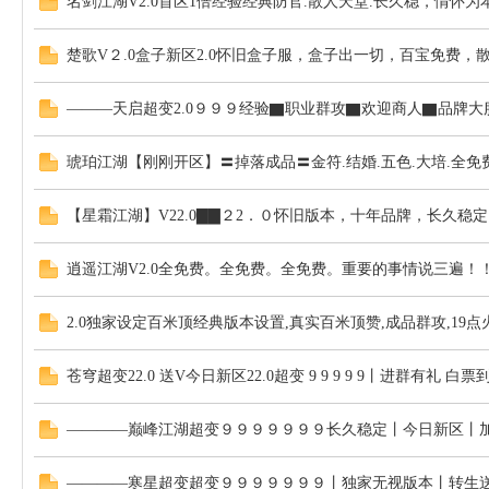
名剑江湖V2.0首区1倍经验经典防官.散人天堂.长久稳，情怀
楚歌V２.0盒子新区2.0怀旧盒子服，盒子出一切，百宝免费，
———天启超变2.0９９９经验▇职业群攻▇欢迎商人▇品牌大
琥珀江湖【刚刚开区】〓掉落成品〓金符.结婚.五色.大培.全
【星霜江湖】V22.0▇▇２2．０怀旧版本，十年品牌，长久稳
逍遥江湖V2.0全免费。全免费。全免费。重要的事情说三遍！
2.0独家设定百米顶经典版本设置,真实百米顶赞,成品群攻,19
苍穹超变22.0 送V今日新区22.0超变 9 9 9 9 9丨进群有礼 
————巅峰江湖超变９９９９９９９长久稳定丨今日新区丨
————寒星超变超变９９９９９９９丨独家无视版本丨转生送