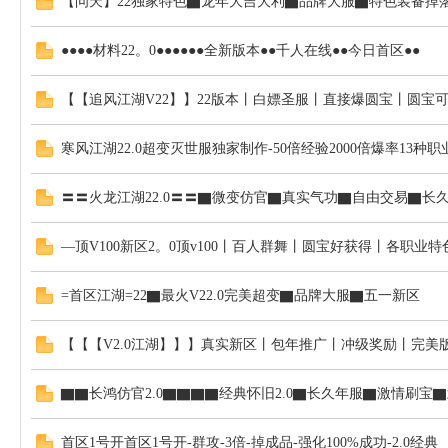
【问天】22独家特色▇龙年大吉大利▇品牌大服▇特色装备掉落最
●●●●材料22。0●●●●●●全新版本●●千人在线●●今日首区●●
【【追风江湖V22】】22版本丨白嫖圣服丨直接爆圆宝丨圆宝
寒风江湖22.0超变灭世服独家制作-50倍经验2000倍爆率13种
〓〓火龙江湖22.0〓〓▇微变仿官▇真实气功▇自由交易▇长
—顶V100新区2。0顶v100丨百人群舞丨圆宝好获得丨各职业特
=首区江湖=22▇最火V22.0完美超变▇品牌大服▇五一新区
【【【V2.0江湖】】】真实新区丨包年推广丨冲级奖励丨完美
▇▇长鸿仿官2.0▇▇▇▇经典怀旧2.0▇长久年服▇激情刷宝
首区1号开首区1号开-群攻-3倍-掉成品-强化100%成功-2.0经典