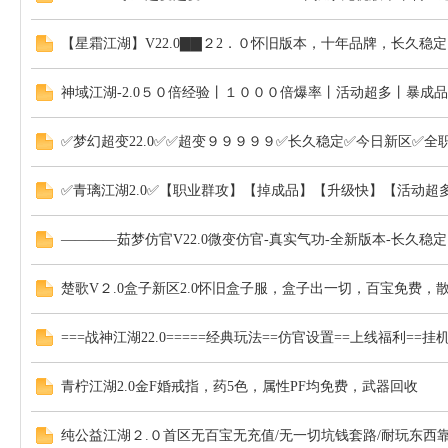
【星霜江湖】V22.0▇▇２2．０怀旧版本，十年品牌，长久稳
神域江湖-2.0５０倍经验丨１０００倍爆率丨活动超多丨暴成品
✅梦幻超变22.0✅✅超变９９９９９✅长久稳定✅今日新区✅全
✅青璃江湖2.0✅【职业群攻】【掉成品】【升级快】【活动超
————茹梦仿官V22.0微变仿官-真实气功-全新版本-长久稳定
楚歌V２.0盒子新区2.0怀旧盒子服，盒子出一切，百宝免费，
===战神江湖22.0=====经典玩法==仿官设置==上线福利==
青柠江湖2.0金F婚戒指，药5色，属性PF均免费，武器回收
纯公益江湖２.０首区无百宝无充值/无一切坑钱套路/耐玩东西靠