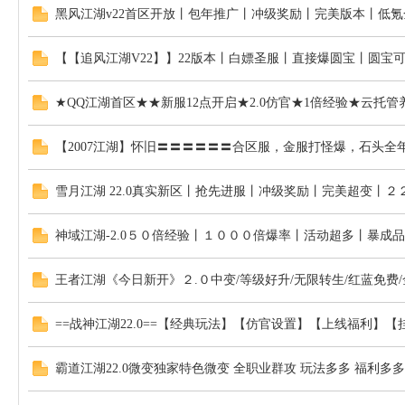
黑风江湖v22首区开放丨包年推广丨冲级奖励丨完美版本丨低氪
【【追风江湖V22】】22版本丨白嫖圣服丨直接爆圆宝丨圆宝
★QQ江湖首区★★新服12点开启★2.0仿官★1倍经验★云托管
私
【2007江湖】怀旧〓〓〓〓〓〓合区服，金服打怪爆，石头全
雪月江湖 22.0真实新区丨抢先进服丨冲级奖励丨完美超变丨２
神域江湖-2.0５０倍经验丨１０００倍爆率丨活动超多丨暴成品
王者江湖《今日新开》２.０中变/等级好升/无限转生/红蓝免费
服
==战神江湖22.0==【经典玩法】【仿官设置】【上线福利
霸道江湖22.0微变独家特色微变 全职业群攻 玩法多多 福利多多