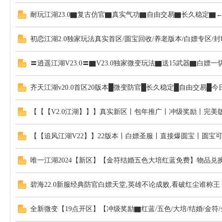
JH
耐玩江湖23.0▇复古仿官▇真实气功▇自由交易▇长久稳定▇
初恋江湖2.0独家玩法真实首区/圆宝回收/养老版本/白嫖专区/
〓逍遥江湖V23.0〓▇V23.0独家微变玩法▇送15武器▇白
齐天江湖v20.0首区20版本█微变防官█长久稳定█自由交易█
【【【V2.0江湖】】】真实新区丨包年推广丨冲级奖励丨完美
热
【【追风江湖V22】】22版本丨白嫖圣服丨直接爆圆宝丨圆宝
唯一江湖2024【新区】【金符结婚五色大培红蓝免费】物品兑
碧海22.0新服经典防官白嫖天堂,英雄不论成败,看破红尘谁称王
全新微变【19点开区】【冲级奖励▇红蓝/五色/大培/结婚/金符
血