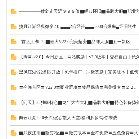
—————仗剑走天涯９９９倍▇经典怀旧▇品牌大服▇职业群
揽月江湖经典微变2.0 ▄▄▄2倍经验▄▄▄3000倍爆率▄怀旧转生
=首区江湖=22▇最火V22.0完美超变▇品牌大服▇五一新区
【鹰啸-v2.0】今日新区丨网站奖励丨v2.0版本丨交易自由丨长
黑风江湖v22首区开放丨包年推广丨冲级奖励丨完美版本丨低氪
〓今晚首区〓V22.0〓职业群攻〓物品保值〓完美微变〓２２
【问天】22独家特色▇龙年大吉大利▇品牌大服▇特色装备掉落最
向云江湖22.0长久稳定/散人天堂/福利多多/等你来战
▇武侠江湖▇微变2区▇〓微变版本〓金符免费〓五色免费〓大