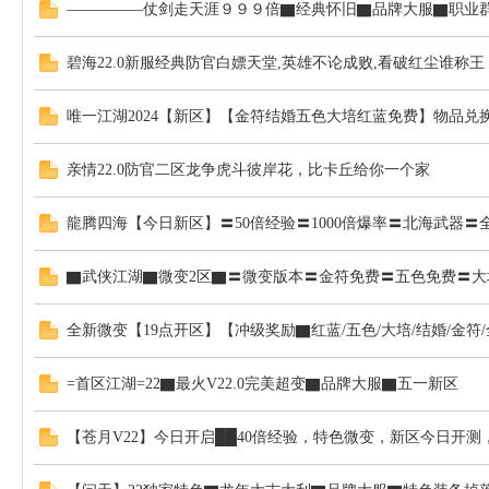
—————仗剑走天涯９９９倍▇经典怀旧▇品牌大服▇职业群
碧海22.0新服经典防官白嫖天堂,英雄不论成败,看破红尘谁称王
唯一江湖2024【新区】【金符结婚五色大培红蓝免费】物品兑
亲情22.0防官二区龙争虎斗彼岸花，比卡丘给你一个家
龍腾四海【今日新区】〓50倍经验〓1000倍爆率〓北海武器〓
▇武侠江湖▇微变2区▇〓微变版本〓金符免费〓五色免费〓大
全新微变【19点开区】【冲级奖励▇红蓝/五色/大培/结婚/金符
=首区江湖=22▇最火V22.0完美超变▇品牌大服▇五一新区
【苍月V22】今日开启██40倍经验，特色微变，新区今日开测