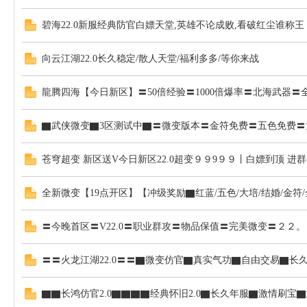
碧海22.0新服经典防官白嫖天堂,英雄不论成败,看破红尘谁称王
向云江湖22.0长久稳定/散人天堂/福利多多/等你来战
龍腾四海【今日新区】〓50倍经验〓1000倍爆率〓北海武器〓
SF
▇武侠微变▇3区测试中▇〓微变版本〓金符免费〓五色免费〓
苍穹超变 新区送V今日新区22.0超变９９9９９丨白嫖到顶 进
全新微变【19点开区】【冲级奖励▇红蓝/五色/大培/结婚/金符
〓今晚首区〓V22.0〓职业群攻〓物品保值〓完美微变〓２２
发
〓〓火龙江湖22.0〓〓▇微变仿官▇真实气功▇自由交易▇长
▇▇长鸿仿官2.0▇▇▇▇经典怀旧2.0▇长久年服▇激情刷宝