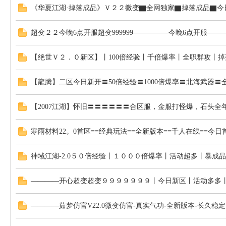
《华夏江湖·掉落成品》Ｖ２２微变▇全网独家▇掉落成品▇今
超变２２今晚6点开服超变999999—————今晚6点开服——
【绝世Ｖ２．０新区】丨100倍经验丨千倍爆率丨全职群攻丨
【龍腾】二区今日新开〓50倍经验〓1000倍爆率〓北海武器〓
【2007江湖】怀旧〓〓〓〓〓〓合区服，金服打怪爆，石头全
寒雨材料22。0首区==经典玩法==全新版本==千人在线==今日
神域江湖-2.0５０倍经验丨１０００倍爆率丨活动超多丨暴成品
————开心超变超变９９９９９９９丨今日新区丨活动多多
————茹梦仿官V22.0微变仿官-真实气功-全新版本-长久稳定