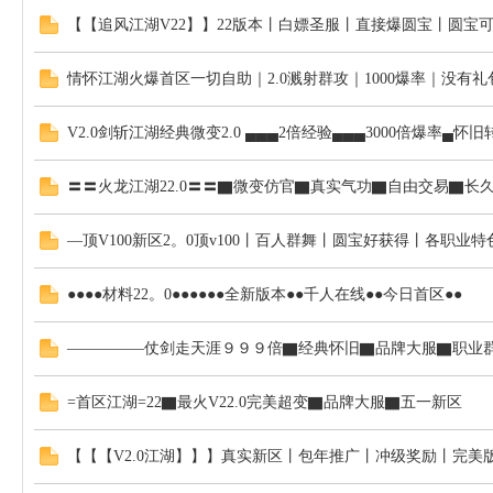
【【追风江湖V22】】22版本丨白嫖圣服丨直接爆圆宝丨圆宝
情怀江湖火爆首区一切自助｜2.0溅射群攻｜1000爆率｜没有
V2.0剑斩江湖经典微变2.0 ▄▄▄2倍经验▄▄▄3000倍爆率▄怀旧
〓〓火龙江湖22.0〓〓▇微变仿官▇真实气功▇自由交易▇长
—顶V100新区2。0顶v100丨百人群舞丨圆宝好获得丨各职业特
●●●●材料22。0●●●●●●全新版本●●千人在线●●今日首区●●
—————仗剑走天涯９９９倍▇经典怀旧▇品牌大服▇职业群
=首区江湖=22▇最火V22.0完美超变▇品牌大服▇五一新区
【【【V2.0江湖】】】真实新区丨包年推广丨冲级奖励丨完美