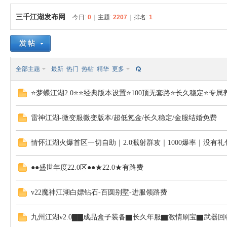
三千江湖发布网
今日:
0
|
主题:
2207
|
排名:
1
30
»
›
›
全部主题
最新
热门
热帖
精华
更多
⭐梦蝶江湖2.0⭐⭐经典版本设置⭐100顶无套路⭐长久稳定⭐专属
雷神江湖-微变服微变版本/超低氪金/长久稳定/金服结婚免费
00
情怀江湖火爆首区一切自助｜2.0溅射群攻｜1000爆率｜没有
●●盛世年度22.0区●●★22.0★有路费
v22魔神江湖白嫖钻石-百圆别墅-进服领路费
九州江湖v2.0▇▇成品盒子装备▇长久年服▇激情刷宝▇武器