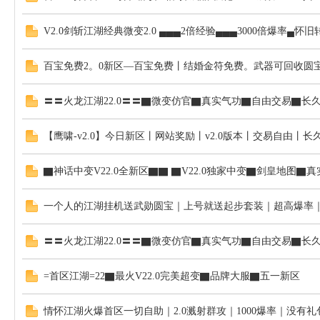
V2.0剑斩江湖经典微变2.0 ▄▄▄2倍经验▄▄▄3000倍爆率▄怀旧
百宝免费2。0新区—百宝免费丨结婚金符免费。武器可回收圆
〓〓火龙江湖22.0〓〓▇微变仿官▇真实气功▇自由交易▇长
【鹰啸-v2.0】今日新区丨网站奖励丨v2.0版本丨交易自由丨长
▇神话中变V22.0全新区▇▇ ▇V22.0独家中变▇剑皇地图
一个人的江湖挂机送武勋圆宝｜上号就送起步套装｜超高爆率
〓〓火龙江湖22.0〓〓▇微变仿官▇真实气功▇自由交易▇长
=首区江湖=22▇最火V22.0完美超变▇品牌大服▇五一新区
情怀江湖火爆首区一切自助｜2.0溅射群攻｜1000爆率｜没有