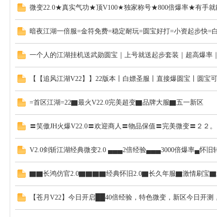
微变22.0★真实气功★顶V100★独家称号★800倍爆率★有手
暗夜江湖一倍服=金符免费=稳定耐玩=圆宝好打=小资起步快=
一个人的江湖挂机送武勋圆宝｜上号就送起步套装｜超高爆率
【【追风江湖V22】】22版本丨白嫖圣服丨直接爆圆宝丨圆宝
=首区江湖=22▇最火V22.0完美超变▇品牌大服▇五一新区
〓笑傲JH火爆V22.0〓欢迎商人〓物品保值〓完美微变〓２２
V2.0剑斩江湖经典微变2.0 ▄▄▄2倍经验▄▄▄3000倍爆率▄怀旧
▇▇长鸿仿官2.0▇▇▇▇经典怀旧2.0▇长久年服▇激情刷宝
【苍月V22】今日开启██40倍经验，特色微变，新区今日开测