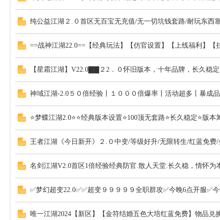
纯公益江湖２.０首区无百宝无充值/无一切坑钱套路/耐玩东西靠
==战神江湖22.0==【经典玩法】【仿官设置】【上线福利
【星霜江湖】V22.0▇▇２2．０怀旧版本，十年品牌，长久稳
江
神域江湖-2.0５０倍经验丨１０００倍爆率丨活动超多丨暴成品
⭐梦蝶江湖2.0⭐⭐经典版本设置⭐100顶无套路⭐长久稳定⭐版
王者江湖《今日新开》２.０中变/等级好升/无限转生/红蓝免费
名剑江湖V2.0首区1倍经验经典防官.散人天堂.长久稳，情怀
✅梦幻超变22.0✅✅超变９９９９９全职群攻✅今晚6点开服✅今
湖
唯一江湖2024【新区】【金符结婚五色大培红蓝免费】物品兑