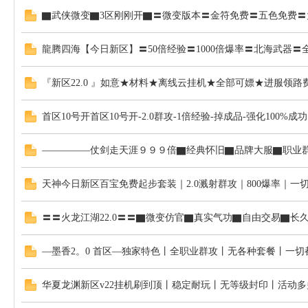
▇武侠微变▇3区刚刚开▇〓微变版本〓金符免费〓五色免费〓
龍腾四海【今日新区】〓50倍经验〓1000倍爆率〓北海武器〓
『新区22.0 』如意★材料★离线云挂机★全部可嫖★进服领路
首区10号开首区10号开-2.0群攻-1倍经验-掉成品-强化100%成功
江
—————仗剑走天涯９９９倍▇经典怀旧▇品牌大服▇职业群
天神今日新区百宝免费起步套装｜2.0溅射群攻｜800爆率｜一
〓〓火龙江湖22.0〓〓▇微变仿官▇真实气功▇自由交易▇长
—墨香2。0 首区—独家特色丨全职业群攻丨无各种套餐丨一切
湖
华夏龙渊新区v22挂机刷到顶丨稳定耐玩丨无等级封印丨活动