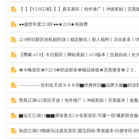
【【【V2.0江湖】】】真实新区丨包年推广丨冲级奖励丨完美
●●盛世年度22.0区●●★22.0★有路费
布
22.0怀旧新区挂机刷到顶丨稳定耐玩丨新人福利丨活动多多丨
【鹰啸-v2.0】今日新区丨网站奖励丨v2.0版本丨交易自由丨长
〓今晚首区〓V22.0〓职业群攻〓物品保值〓完美微变〓２２
—————仗剑走天涯９９９倍▇经典怀旧▇品牌大服▇职业群
站
黑风江湖v22首区开放丨包年推广丨冲级奖励丨完美版本丨低氪
▇仙王江湖2.0▇▇原味复古2.0/全新首区/可爆一切/溅射群攻服
初恋江湖2.0独家玩法真实首区/圆宝回收/养老版本/白嫖专区/