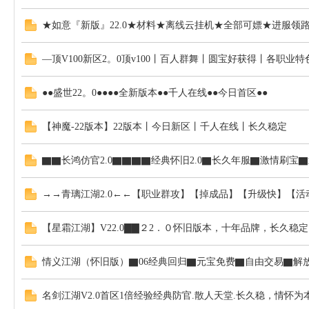
★如意『新版』22.0★材料★离线云挂机★全部可嫖★进服领
—顶V100新区2。0顶v100丨百人群舞丨圆宝好获得丨各职业特
●●盛世22。0●●●●全新版本●●千人在线●●今日首区●●
【神魔-22版本】22版本丨今日新区丨千人在线丨长久稳定
▇▇长鸿仿官2.0▇▇▇▇经典怀旧2.0▇长久年服▇激情刷宝
→→青璃江湖2.0←←【职业群攻】【掉成品】【升级快】【活
【星霜江湖】V22.0▇▇２2．０怀旧版本，十年品牌，长久稳
情义江湖（怀旧版）▇06经典回归▇元宝免费▇自由交易▇解
名剑江湖V2.0首区1倍经验经典防官.散人天堂.长久稳，情怀