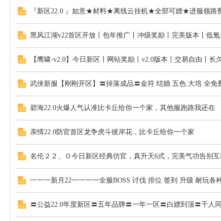
『新区22.0 』如意★材料★离线云挂机★全部可嫖★进服领路
论
黑风江湖v22首区开放丨包年推广丨冲级奖励丨完美版本丨低氪
【鹰啸-v2.0】今日新区丨网站奖励丨v2.0版本丨交易自由丨长
武侠新服【刚刚开区】〓掉落成品〓金符.结婚.五色.大培.全
碧海22.0火爆人气认准比卡丘给你一个家，其他服跑路我还在
坛
亲情22.0防官首区龙争虎斗彼岸花，比卡丘给你一个家
名伦２２、Ｏ今日新区经典仿官，真升天6式，完美气功告别互
一一一新月22一一一一全服BOSS 讨伐 排位 签到 升级 耐玩各
〓公益22.0年度新区〓五年品牌〓一年一区〓白嫖到顶〓千人同