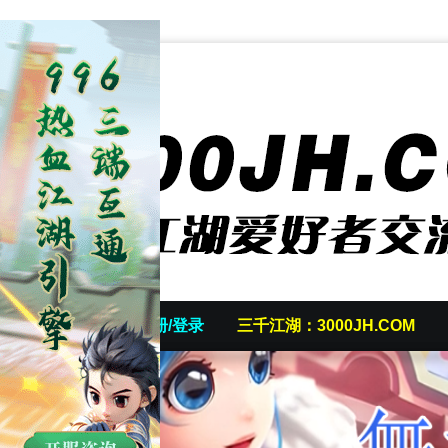
首页
发帖/注册/登录
三千江湖：3000JH.COM