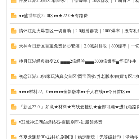
仲夏江湖2.0首区5倍经验｜千倍爆率｜10级群攻｜全新首区｜
网
●●盛世年度22.0区●●★22.0★有路费
情怀江湖火爆首区一切自助｜2.0溅射群攻｜1000爆率｜没有
天神今日新区百宝免费起步套装｜2.0溅射群攻｜800爆率｜一
揽月江湖经典微变2.0 ▄▄▄2倍经验▄▄▄3000倍爆率▄怀旧转生
热
初恋江湖2.0独家玩法真实首区/圆宝回收/养老版本/白嫖专区/
●●●●材料22。0●●●●●●全新版本●●千人在线●●今日首区●●
『新区22.0 』如意★材料★离线云挂机★全部可嫖★进服领路
v22魔神江湖白嫖钻石-百圆别墅-进服领路费
血
华夏龙渊新区v22挂机刷到顶丨稳定耐玩丨无等级封印丨活动