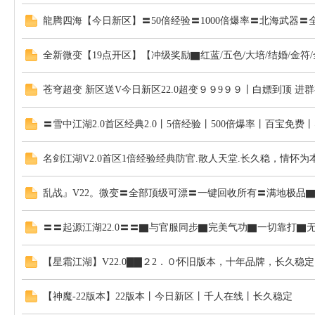
龍腾四海【今日新区】〓50倍经验〓1000倍爆率〓北海武器〓
全新微变【19点开区】【冲级奖励▇红蓝/五色/大培/结婚/金符
苍穹超变 新区送V今日新区22.0超变９９9９９丨白嫖到顶 进
〓雪中江湖2.0首区经典2.0丨5倍经验丨500倍爆率丨百宝免费
名剑江湖V2.0首区1倍经验经典防官.散人天堂.长久稳，情怀
乱战』V22。微变〓全部顶级可漂〓一键回收所有〓满地极品
〓〓起源江湖22.0〓〓▇与官服同步▇完美气功▇一切靠打▇
【星霜江湖】V22.0▇▇２2．０怀旧版本，十年品牌，长久稳
【神魔-22版本】22版本丨今日新区丨千人在线丨长久稳定