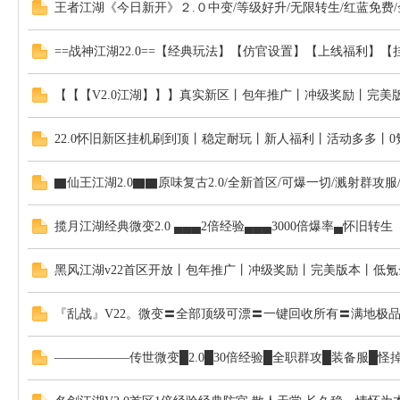
王者江湖《今日新开》２.０中变/等级好升/无限转生/红蓝免费
==战神江湖22.0==【经典玩法】【仿官设置】【上线福利
【【【V2.0江湖】】】真实新区丨包年推广丨冲级奖励丨完美
22.0怀旧新区挂机刷到顶丨稳定耐玩丨新人福利丨活动多多丨
▇仙王江湖2.0▇▇原味复古2.0/全新首区/可爆一切/溅射群攻
揽月江湖经典微变2.0 ▄▄▄2倍经验▄▄▄3000倍爆率▄怀旧转生
黑风江湖v22首区开放丨包年推广丨冲级奖励丨完美版本丨低氪
『乱战』V22。微变〓全部顶级可漂〓一键回收所有〓满地极品▇路
——————传世微变█2.0█30倍经验█全职群攻█装备服█怪