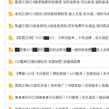
霸道江湖22.0微变独家特色微变 全职业群攻 玩法多多 福利多多
名剑江湖V2.0首区1倍经验经典防官.散人天堂.长久稳，情怀
发
凯越江湖2.0送老虎鸡上线送老虎鸡,百宝免费不出成品,顶58真实
【星霜江湖】V22.0▇▇２2．０怀旧版本，十年品牌，长久稳
██笑傲22.0██新区██全职业群攻██一键回收免费██多人在
v22魔神江湖白嫖钻石-百圆别墅-进服领路费
布
【鹰啸-v2.0】今日新区丨网站奖励丨v2.0版本丨交易自由丨长
黑风江湖v22首区开放丨包年推广丨冲级奖励丨完美版本丨低氪
〓〓〓问天江湖〓〓〓今日新区丨V22微变丨长久稳定丨物品