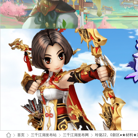
首页
三千江湖发布站
三千江湖发布网
玲珑22。0新区●★材料★