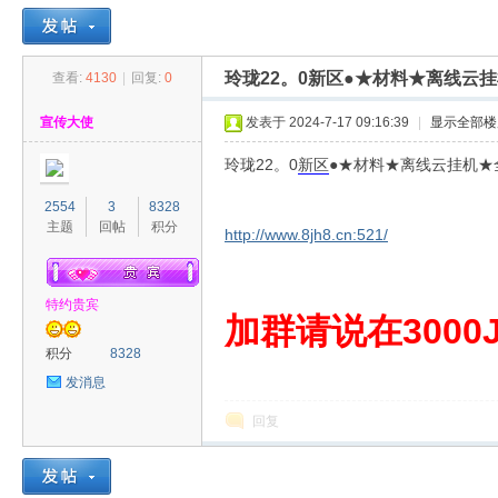
玲珑22。0新区●★材料★离线云
查看:
4130
|
回复:
0
30
»
›
›
›
宣传大使
发表于 2024-7-17 09:16:39
|
显示全部楼
玲珑22。0
新区
●★材料★离线云挂机★
2554
3
8328
主题
回帖
积分
http://www.8jh8.cn:521/
特约贵宾
00
加群请说在3000J
积分
8328
发消息
回复