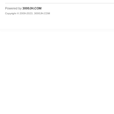
JH
Powered by
3000JH.COM
Copyright © 2009-2023, 3000JH.COM
热
血