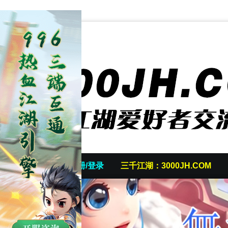
首页
发帖/注册/登录
三千江湖：3000JH.COM