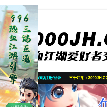
首页
发帖/注册/登录
三千江湖：3000JH.C