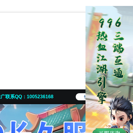
广联系QQ：1005236168
快捷导航