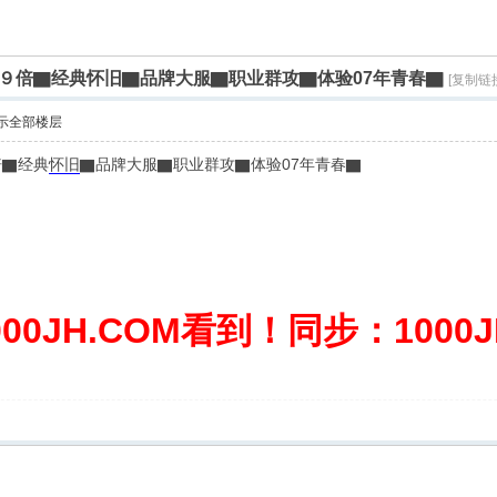
９倍▇经典怀旧▇品牌大服▇职业群攻▇体验07年青春▇
[复制链
示全部楼层
倍▇经典
怀旧
▇品牌大服▇职业群攻▇体验07年青春▇
0JH.COM看到！同步：1000JH.