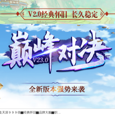
天涯９９９倍▇经典怀旧▇品牌大服▇职 ...