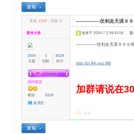
—————仗剑走天涯９９
查看:
4289
|
回复:
0
30
»
›
›
›
宣传大使
发表于 2024-7-2 09:43:54
|
显
—————仗剑走天涯９９９
2554
3
8328
主题
回帖
积分
http://zj.8jh.xyz:88/
特约贵宾
00
加群请说在300
积分
8328
发消息
回复