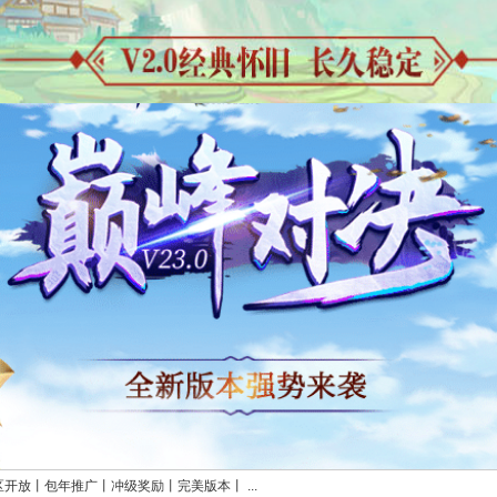
区开放丨包年推广丨冲级奖励丨完美版本丨 ...