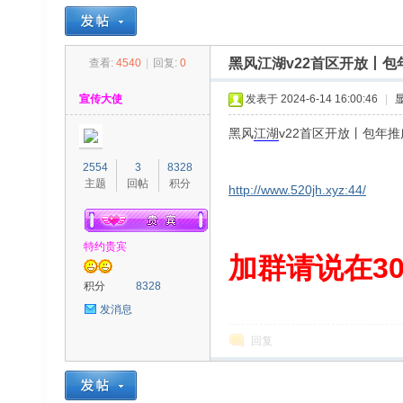
黑风江湖v22首区开放丨
查看:
4540
|
回复:
0
30
»
›
›
›
宣传大使
发表于 2024-6-14 16:00:46
|
黑风
江湖
v22首区开放丨包年
2554
3
8328
主题
回帖
积分
http://www.520jh.xyz:44/
特约贵宾
00
加群请说在300
积分
8328
发消息
回复