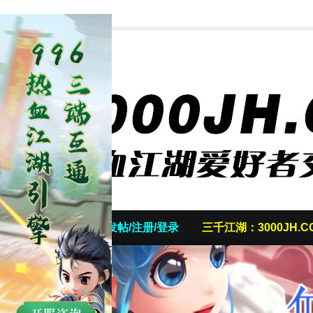
首页
发帖/注册/登录
三千江湖：3000JH.C