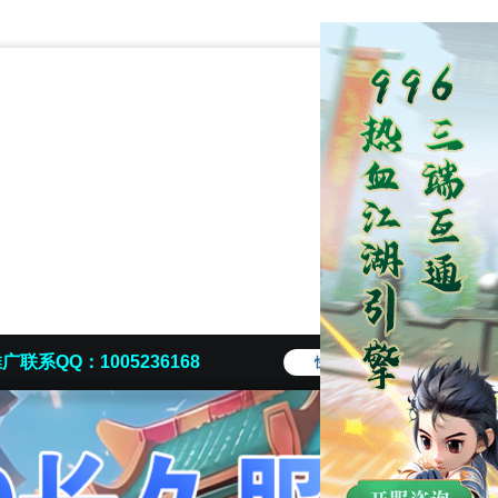
广联系QQ：1005236168
快捷导航