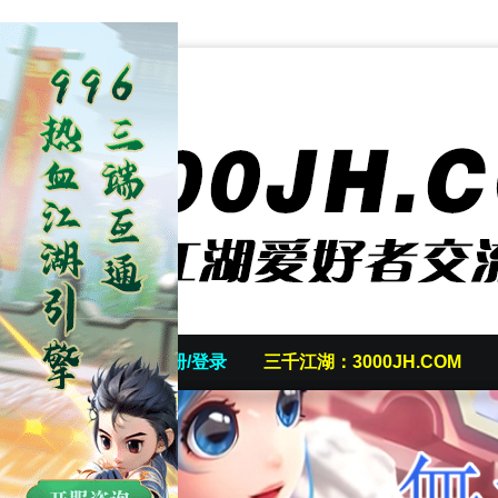
首页
发帖/注册/登录
三千江湖：3000JH.COM