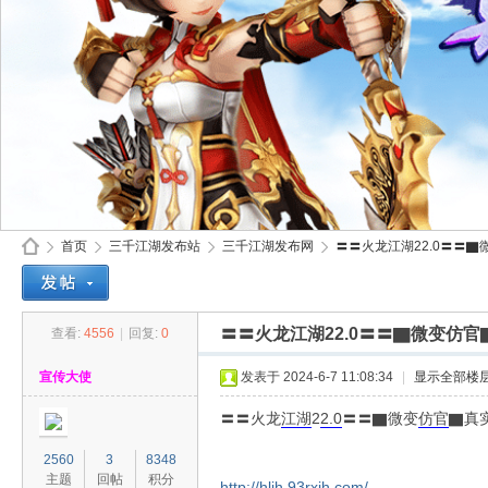
首页
三千江湖发布站
三千江湖发布网
〓〓火龙江湖22.0〓〓▇
〓〓火龙江湖22.0〓〓▇微变仿
查看:
4556
|
回复:
0
30
»
›
›
›
宣传大使
发表于 2024-6-7 11:08:34
|
显示全部楼
〓〓火龙
江湖
2
2.0
〓〓▇微变
仿官
▇真
2560
3
8348
主题
回帖
积分
http://hljh.93rxjh.com/