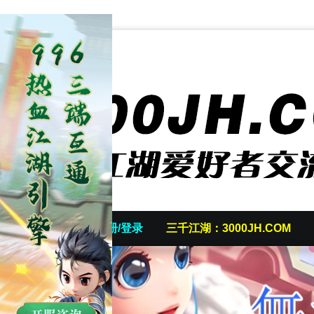
首页
发帖/注册/登录
三千江湖：3000JH.COM