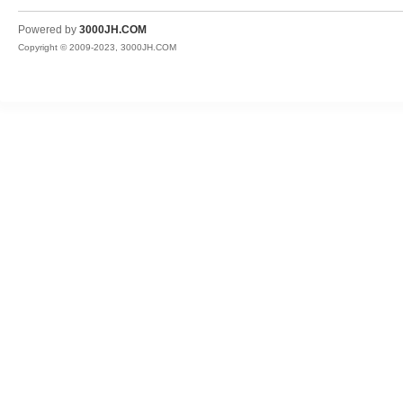
JH
Powered by
3000JH.COM
Copyright © 2009-2023, 3000JH.COM
热
血