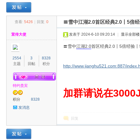
〓雪中江湖2.0首区经典2.0丨5
查看:
5426
|
回复:
0
30
»
›
›
›
宣传大使
发表于 2024-6-10 09:20:14
|
显示全部楼
〓雪中
江湖
2.0
首区经典2.0丨5倍经验
2554
3
8328
主题
回帖
积分
http://www.jianghu521.com:887/index.
特约贵宾
00
加群请说在3000J
积分
8328
发消息
回复