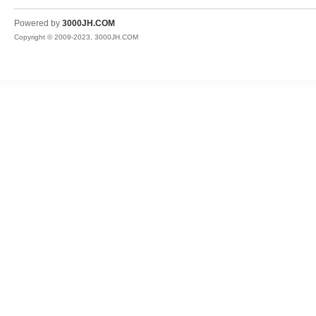
JH
Powered by
3000JH.COM
Copyright © 2009-2023, 3000JH.COM
热
血