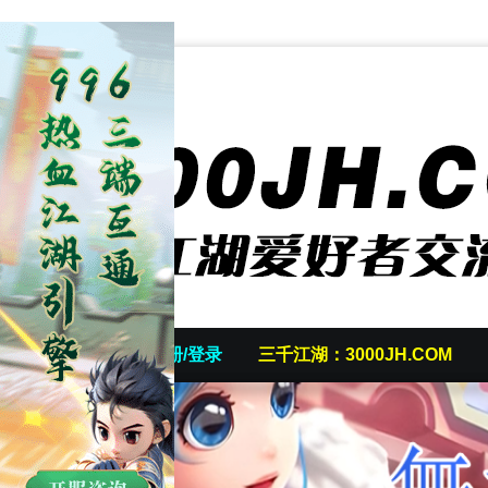
首页
发帖/注册/登录
三千江湖：3000JH.COM