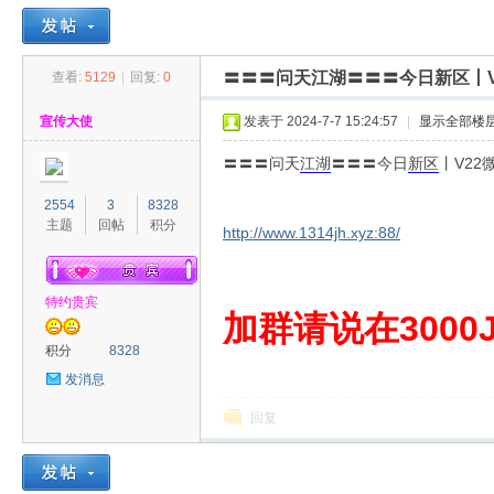
〓〓〓问天江湖〓〓〓今日新区丨
查看:
5129
|
回复:
0
30
»
›
›
›
宣传大使
发表于 2024-7-7 15:24:57
|
显示全部楼
〓〓〓问天
江湖
〓〓〓今日
新区
丨V2
2554
3
8328
主题
回帖
积分
http://www.1314jh.xyz:88/
特约贵宾
00
加群请说在3000J
积分
8328
发消息
回复