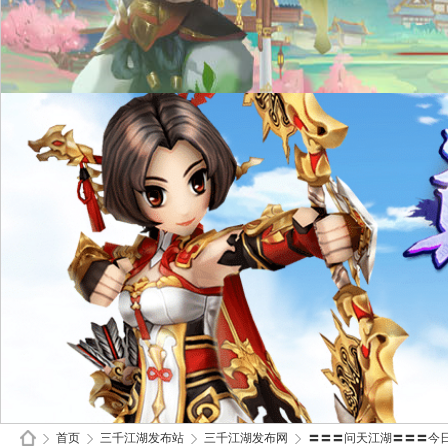
首页
三千江湖发布站
三千江湖发布网
〓〓〓问天江湖〓〓〓今日新