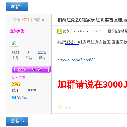
初恋江湖2.0独家玩法真实首区/圆
查看:
4716
|
回复:
0
30
»
›
›
›
宣传大使
发表于 2024-7-5 10:57:35
|
显示全部楼
初恋
江湖
2.0
独家玩法真实首区/圆宝回收
2554
3
8328
主题
回帖
积分
http://cl.rxjha7.cn:88/
特约贵宾
00
加群请说在3000J
积分
8328
发消息
回复