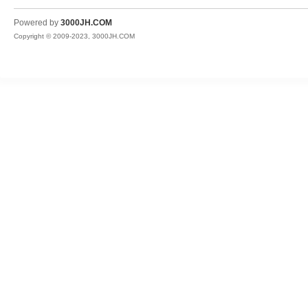
JH
Powered by
3000JH.COM
Copyright © 2009-2023, 3000JH.COM
热
血