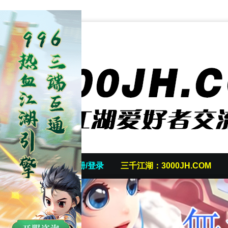
首页
发帖/注册/登录
三千江湖：3000JH.COM