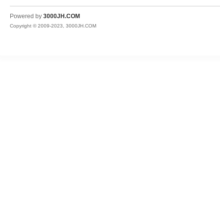
JH
Powered by
3000JH.COM
Copyright © 2009-2023, 3000JH.COM
热
血