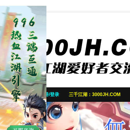
首页
发帖/注册/登录
三千江湖：3000JH.COM