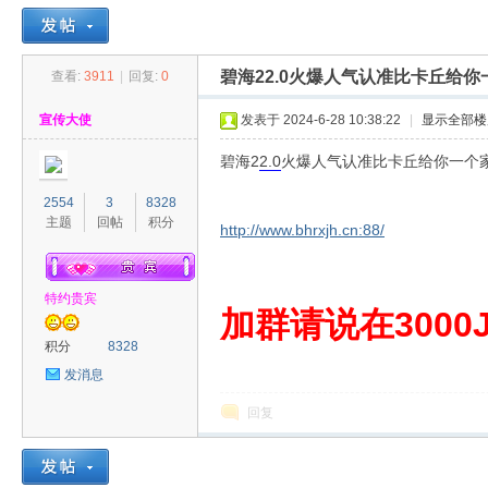
碧海22.0火爆人气认准比卡丘给
查看:
3911
|
回复:
0
30
»
›
›
›
宣传大使
发表于 2024-6-28 10:38:22
|
显示全部楼
碧海2
2.0
火爆人气认准比卡丘给你一个
2554
3
8328
主题
回帖
积分
http://www.bhrxjh.cn:88/
特约贵宾
00
加群请说在3000J
积分
8328
发消息
回复