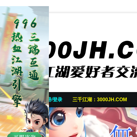
首页
发帖/注册/登录
三千江湖：3000JH.COM