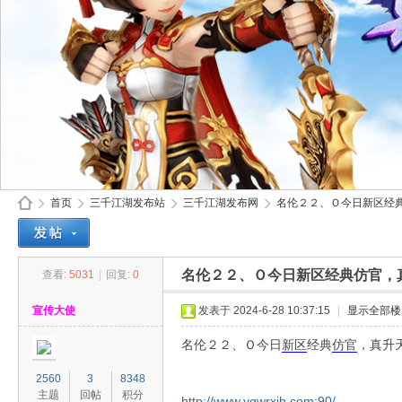
首页
三千江湖发布站
三千江湖发布网
名伦２２、Ｏ今日新区经典仿
名伦２２、Ｏ今日新区经典仿官，
查看:
5031
|
回复:
0
30
»
›
›
›
宣传大使
发表于 2024-6-28 10:37:15
|
显示全部楼
名伦２２、Ｏ今日
新区
经典
仿官
，真升
2560
3
8348
主题
回帖
积分
http://www.yqwrxjh.com:90/