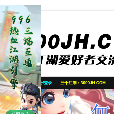
首页
发帖/注册/登录
三千江湖：3000JH.COM