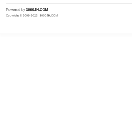
JH
Powered by
3000JH.COM
Copyright © 2009-2023, 3000JH.COM
热
血