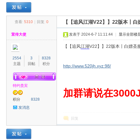
【【追风江湖V22】】22版本丨
查看:
5310
|
回复:
0
30
»
›
›
›
宣传大使
发表于 2024-6-7 11:11:44
|
显示全部楼
【【追风
江湖
V22】】22版本丨白嫖
2554
3
8328
主题
回帖
积分
http://www.520jh.xyz:98/
特约贵宾
00
加群请说在3000J
积分
8328
发消息
回复