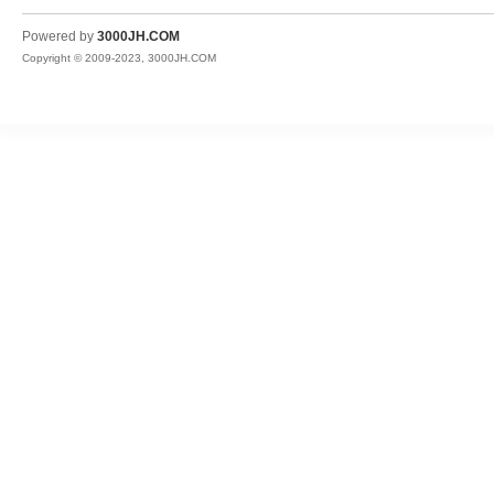
JH
Powered by
3000JH.COM
Copyright © 2009-2023, 3000JH.COM
热
血