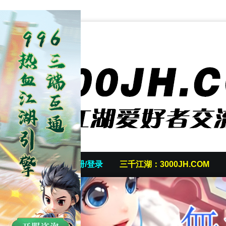
首页
发帖/注册/登录
三千江湖：3000JH.COM