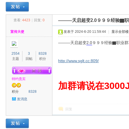
———天启超变2.0９９９经验▇
查看:
4423
|
回复:
0
30
»
›
›
›
宣传大使
发表于 2024-6-20 11:59:44
|
显示全部楼
———天启超变
2.0
９９９经验▇职业群
2554
3
8328
主题
回帖
积分
http://www.sglt.cc:809/
特约贵宾
00
加群请说在3000J
积分
8328
发消息
回复