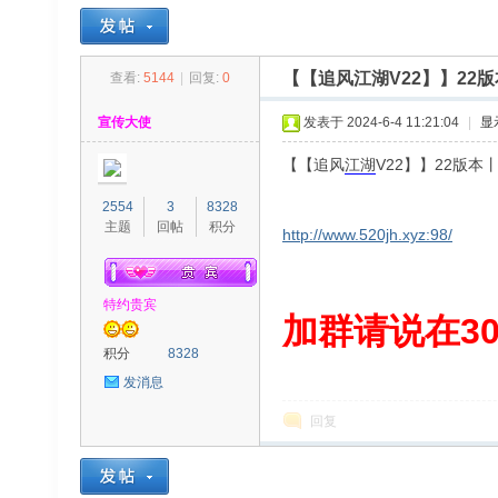
【【追风江湖V22】】2
查看:
5144
|
回复:
0
30
»
›
›
›
宣传大使
发表于 2024-6-4 11:21:04
|
显
【【追风
江湖
V22】】22版
2554
3
8328
主题
回帖
积分
http://www.520jh.xyz:98/
特约贵宾
00
加群请说在300
积分
8328
发消息
回复