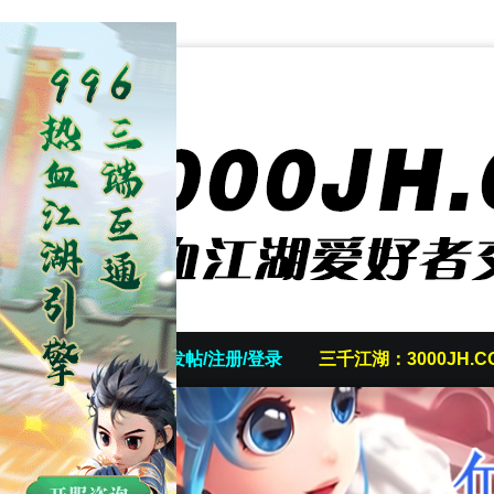
首页
发帖/注册/登录
三千江湖：3000JH.C