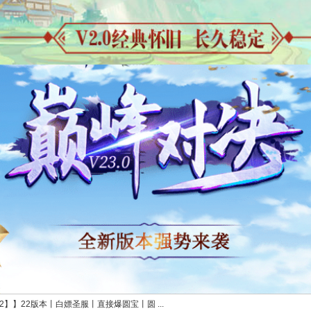
2】】22版本丨白嫖圣服丨直接爆圆宝丨圆 ...