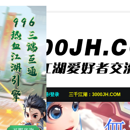
首页
发帖/注册/登录
三千江湖：3000JH.COM