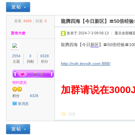
龍腾四海【今日新区】〓50倍经验
查看:
4669
|
回复:
0
30
»
›
›
›
宣传大使
发表于 2024-7-3 09:56:13
|
显示全部楼
龍腾四海【今日
新区
】〓50倍经验〓1
2554
3
8328
主题
回帖
积分
http://rxjh.lmrxjh.com:888/
特约贵宾
00
加群请说在3000J
积分
8328
发消息
回复