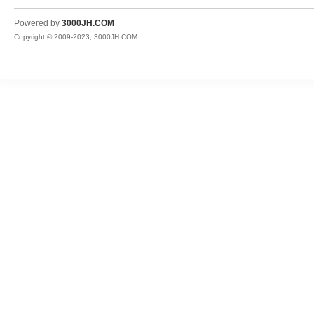
JH
Powered by
3000JH.COM
Copyright © 2009-2023, 3000JH.COM
热
血