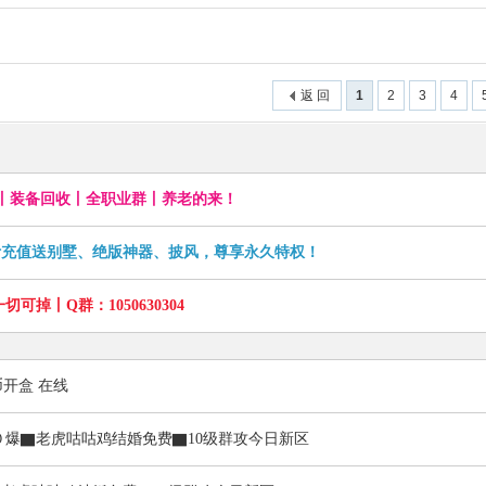
返 回
1
2
3
4
免费丨装备回收丨全职业群丨养老的来！
累计充值送别墅、绝版神器、披风，尊享永久特权！
可掉丨Q群：1050630304
币开盒 在线
０爆▇老虎咕咕鸡结婚免费▇10级群攻今日新区