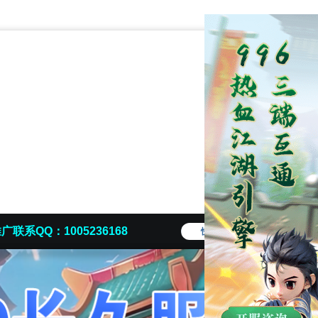
广联系QQ：1005236168
快捷导航