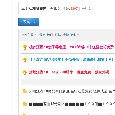
三千江湖发布网
今日:
0
|
主题:
2207
|
排名:
1
30
»
›
›
全部主题
最新
热门
热帖
精华
更多
枕梦江湖2.0盒子养老服丨V8.0降端2.0丨红蓝金符
【无双江湖V8.0超变】全新开服，多重豪礼相送！
00
辉煌江湖2.0丨40倍3000爆率丨百宝免费丨独家外观丨一切
剑雨江湖2.0微变今日新区 金符红蓝免费 怪掉成品 金
▇▇▇▇苍雪13号新区▇▇▇▇ ▇１００倍▇１００