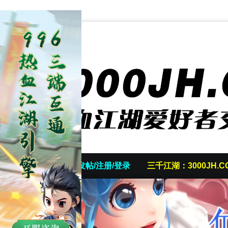
首页
发帖/注册/登录
三千江湖：3000JH.C