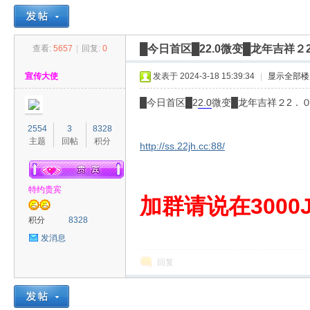
█今日首区█22.0微变█龙年吉
查看:
5657
|
回复:
0
30
»
›
›
›
宣传大使
发表于 2024-3-18 15:39:34
|
显示全部楼
█今日首区█2
2.0
微变█龙年吉祥２2．
2554
3
8328
主题
回帖
积分
http://ss.22jh.cc:88/
特约贵宾
00
加群请说在3000J
积分
8328
发消息
回复