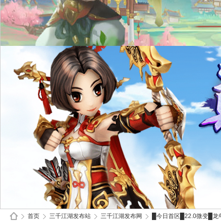
首页
三千江湖发布站
三千江湖发布网
█今日首区█22.0微变█龙