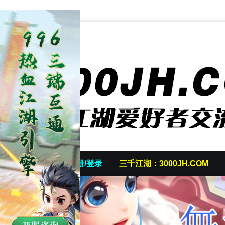
首页
发帖/注册/登录
三千江湖：3000JH.COM