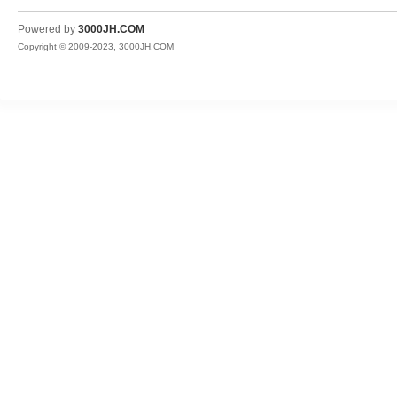
JH
Powered by
3000JH.COM
Copyright © 2009-2023, 3000JH.COM
热
血