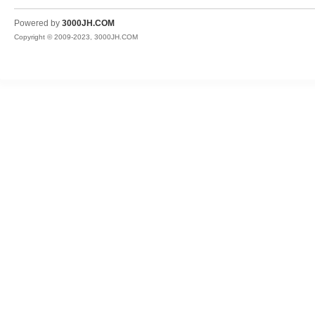
JH
Powered by
3000JH.COM
Copyright © 2009-2023, 3000JH.COM
热
血