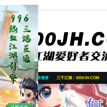
首页
发帖/注册/登录
三千江湖：3000JH.COM