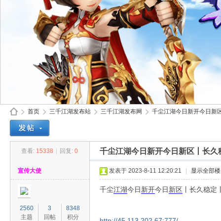
首页
三千江湖发布站
三千江湖发布网
千尘江湖今日新开今日新区
千尘江湖今日新开今日新区丨长久稳
查看:
15338
|
回复:
0
30
»
›
›
›
宣传大使
发表于 2023-8-11 12:20:21
|
显示全部楼
千尘
江湖
今日
新开
今日
新区
丨长久稳定丨
2560
3
8348
主题
回帖
积分
http://45.113.202.67:777/