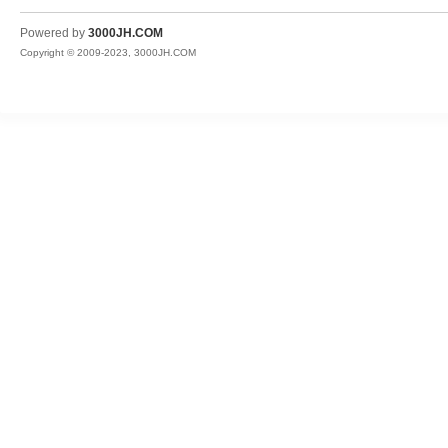
JH
Powered by
3000JH.COM
Copyright © 2009-2023, 3000JH.COM
热
血