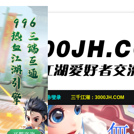
首页
发帖/注册/登录
三千江湖：3000JH.COM