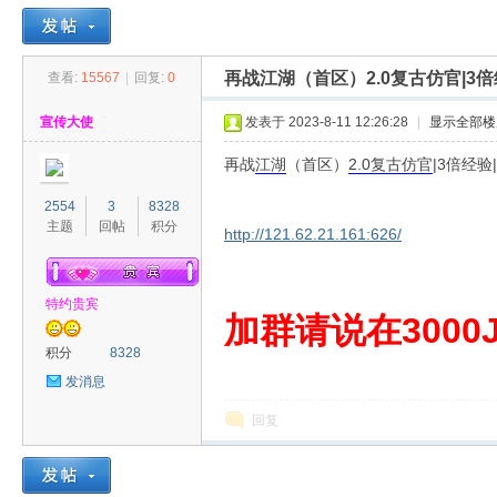
再战江湖（首区）2.0复古仿官|3
查看:
15567
|
回复:
0
30
»
›
›
›
宣传大使
发表于 2023-8-11 12:26:28
|
显示全部楼
再战
江湖
（首区）
2.0
复古
仿官
|3倍经
2554
3
8328
主题
回帖
积分
http://121.62.21.161:626/
特约贵宾
00
加群请说在3000J
积分
8328
发消息
回复