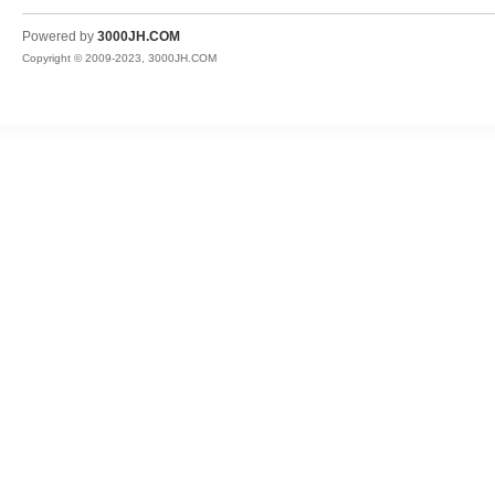
JH
Powered by
3000JH.COM
Copyright © 2009-2023, 3000JH.COM
热
血