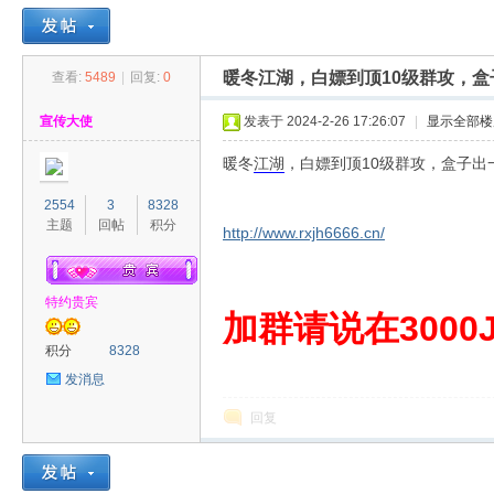
暖冬江湖，白嫖到顶10级群攻，
查看:
5489
|
回复:
0
30
»
›
›
›
宣传大使
发表于 2024-2-26 17:26:07
|
显示全部楼
暖冬
江湖
，白嫖到顶10级群攻，盒子
2554
3
8328
主题
回帖
积分
http://www.rxjh6666.cn/
特约贵宾
00
加群请说在3000J
积分
8328
发消息
回复