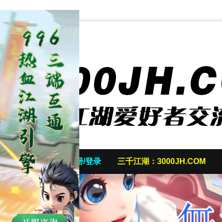
首页
发帖/注册/登录
三千江湖：3000JH.COM