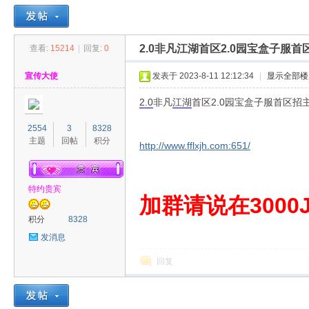
2.0非凡江湖首区2.0园宝盒子服
查看:
15214
|
回复:
0
30
»
›
›
›
宣传大使
发表于 2023-8-11 12:12:34
|
显示全部楼
2.0
非凡
江湖
首区2.0园宝盒子服首区招
2554
3
8328
主题
回帖
积分
http://www.fflxjh.com:651/
特约贵宾
00
加群请说在3000J
积分
8328
发消息
回复