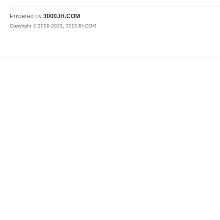
JH
Powered by
3000JH.COM
Copyright © 2009-2023, 3000JH.COM
热
血