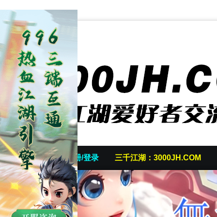
首页
发帖/注册/登录
三千江湖：3000JH.COM