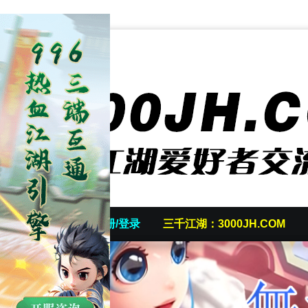
首页
发帖/注册/登录
三千江湖：3000JH.COM