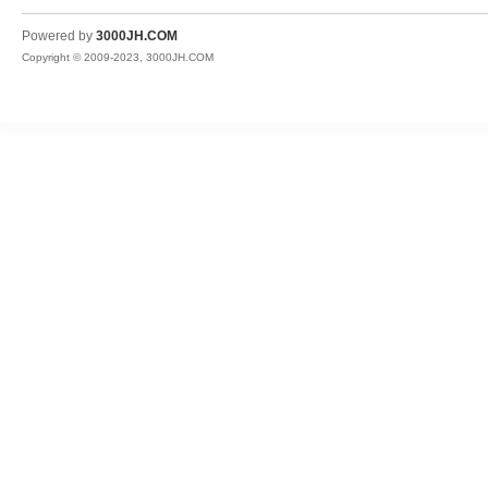
JH
Powered by
3000JH.COM
Copyright © 2009-2023, 3000JH.COM
热
血