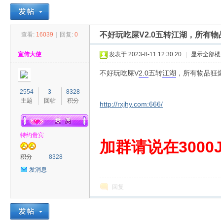
不好玩吃屎V2.0五转江湖，所有
查看:
16039
|
回复:
0
30
»
›
›
›
宣传大使
发表于 2023-8-11 12:30:20
|
显示全部楼
不好玩吃屎V
2.0
五转
江湖
，所有物品狂
2554
3
8328
主题
回帖
积分
http://rxjhy.com:666/
特约贵宾
00
加群请说在3000J
积分
8328
发消息
回复