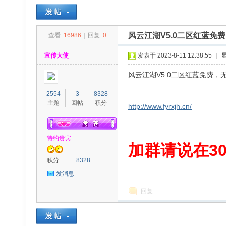
风云江湖V5.0二区红蓝免
查看:
16986
|
回复:
0
30
»
›
›
›
宣传大使
发表于 2023-8-11 12:38:55
|
风云
江湖
V5.0二区红蓝免费
2554
3
8328
主题
回帖
积分
http://www.fyrxjh.cn/
特约贵宾
00
加群请说在300
积分
8328
发消息
回复