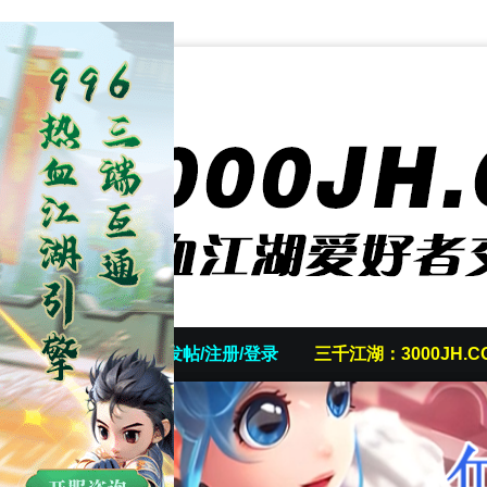
首页
发帖/注册/登录
三千江湖：3000JH.C