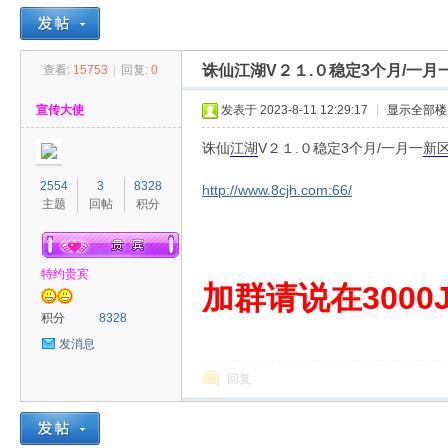
诛仙江湖V２１.０稳定3个月/一月
查看:
15753
|
回复:
0
30
»
›
›
›
宣传大使
发表于 2023-8-11 12:29:17
|
显示全部楼
诛仙
江湖
V２１.０稳定3个月/一月一
新
2554
3
8328
http://www.8cjh.com:66/
主题
回帖
积分
特约贵宾
00
加群请说在3000J
积分
8328
发消息
回复