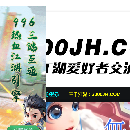
首页
发帖/注册/登录
三千江湖：3000JH.COM