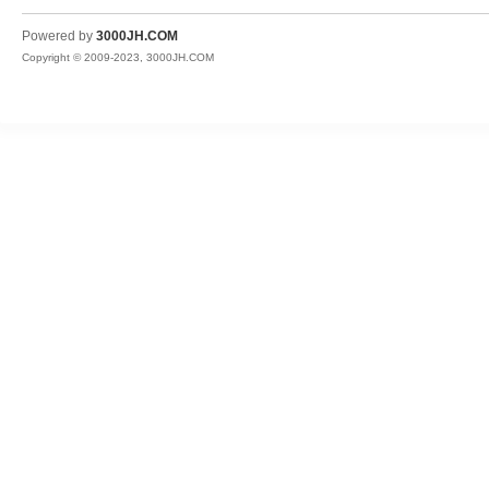
JH
Powered by
3000JH.COM
Copyright © 2009-2023, 3000JH.COM
热
血