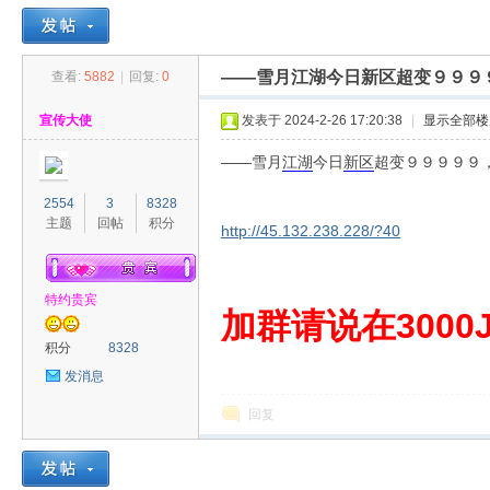
——雪月江湖今日新区超变９９９
查看:
5882
|
回复:
0
30
»
›
›
›
宣传大使
发表于 2024-2-26 17:20:38
|
显示全部楼
——雪月
江湖
今日
新区
超变９９９９９
2554
3
8328
主题
回帖
积分
http://45.132.238.228/?40
特约贵宾
00
加群请说在3000J
积分
8328
发消息
回复