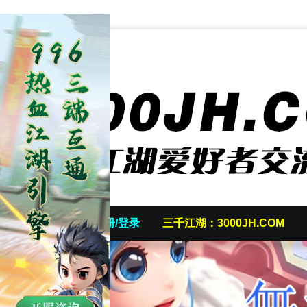
首页
发帖/注册/登录
三千江湖：3000JH.COM