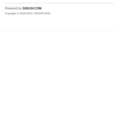
JH
Powered by
3000JH.COM
Copyright © 2009-2023, 3000JH.COM
热
血