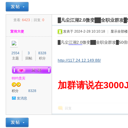
█凡尘江湖2.0微变██全职业群攻█
查看:
6423
|
回复:
0
30
»
›
›
›
宣传大使
发表于 2024-2-28 10:10:18
|
显示全部楼
█凡尘
江湖
2.0
微变██全职业群攻█50倍
2554
3
8328
主题
回帖
积分
http://117.24.12.149:88/
特约贵宾
00
加群请说在3000J
积分
8328
发消息
回复