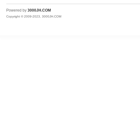
JH
Powered by
3000JH.COM
Copyright © 2009-2023, 3000JH.COM
热
血