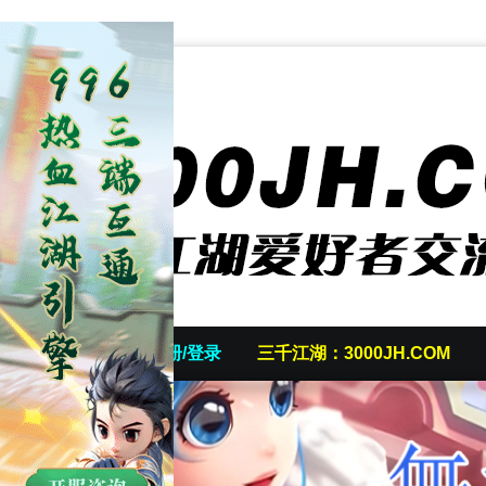
首页
发帖/注册/登录
三千江湖：3000JH.COM