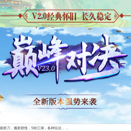
0级群刀，溅射群怪，5转江湖，各种玩法， ...