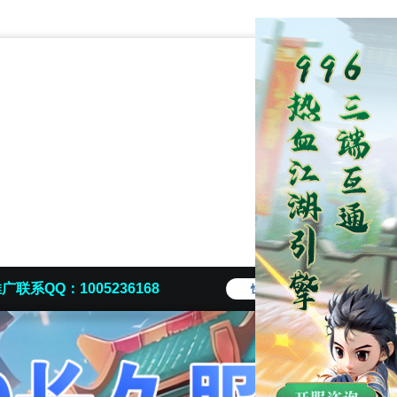
广联系QQ：1005236168
快捷导航