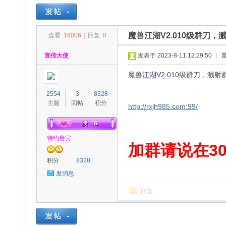
魔兽江湖V2.010级群刀
查看:
16006
|
回复:
0
30
»
›
›
›
宣传大使
发表于 2023-8-11 12:29:50
|
魔兽
江湖
V
2.0
10级群刀，溅射
2554
3
8328
主题
回帖
积分
http://rxjh985.com:99/
特约贵宾
00
加群请说在300
积分
8328
发消息
回复