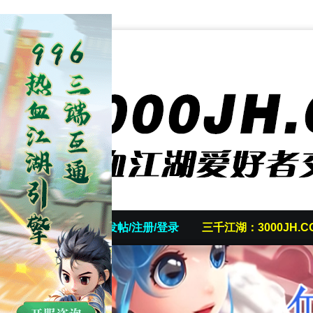
首页
发帖/注册/登录
三千江湖：3000JH.C