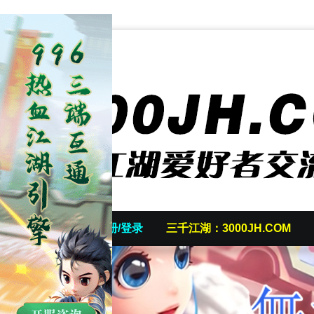
首页
发帖/注册/登录
三千江湖：3000JH.COM