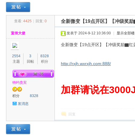
全新微变【19点开区】【冲级奖励▇
查看:
4425
|
回复:
0
30
»
›
›
›
宣传大使
发表于 2024-9-12 10:36:00
|
显示全部楼
全新微变【19点开区】【冲级奖励▇红蓝
2554
3
8328
主题
回帖
积分
http://rxjh.wxrxjh.com:888/
特约贵宾
00
加群请说在3000J
积分
8328
发消息
回复