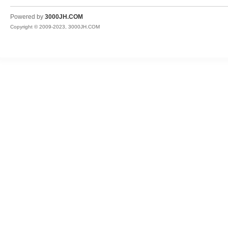
JH
Powered by
3000JH.COM
Copyright © 2009-2023, 3000JH.COM
热
血