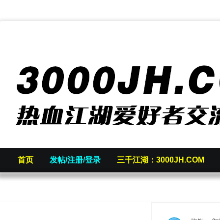
首页
发帖/注册/登录
三千江湖：3000JH.COM