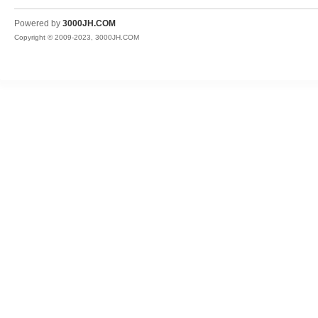
JH
Powered by
3000JH.COM
Copyright © 2009-2023, 3000JH.COM
热
血