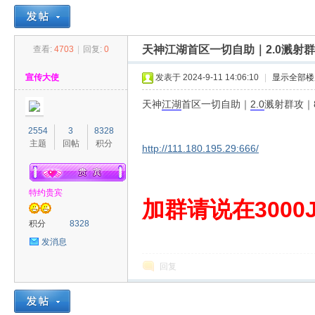
天神江湖首区一切自助｜2.0溅射
查看:
4703
|
回复:
0
30
»
›
›
›
宣传大使
发表于 2024-9-11 14:06:10
|
显示全部楼
天神
江湖
首区一切自助｜
2.0
溅射群攻｜
2554
3
8328
主题
回帖
积分
http://111.180.195.29:666/
特约贵宾
00
加群请说在3000J
积分
8328
发消息
回复