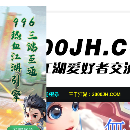
首页
发帖/注册/登录
三千江湖：3000JH.COM