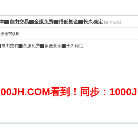
.0版本▇自由交易▇金服免费▇很低氪金▇长久稳定
[复制链接]
显示全部楼层
本▇自由交易▇金服免费▇很低氪金▇长久稳定
0JH.COM看到！同步：1000JH.