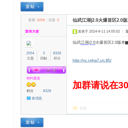
仙武江湖|2.0火爆首区2
查看:
4209
|
回复:
0
30
»
›
›
›
宣传大使
发表于 2024-9-11 14:05:02
|
仙武
江湖
|
2.0
火爆首区2.0版
2554
3
8328
主题
回帖
积分
http://yc.rxjha7.cn:85/
特约贵宾
00
加群请说在300
积分
8328
发消息
回复