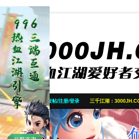
首页
发帖/注册/登录
三千江湖：3000JH.C