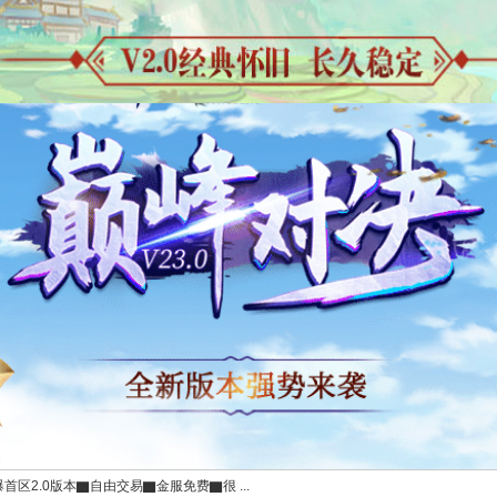
爆首区2.0版本▇自由交易▇金服免费▇很 ...