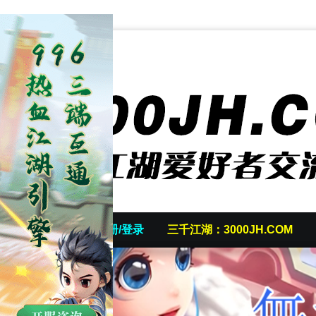
首页
发帖/注册/登录
三千江湖：3000JH.COM