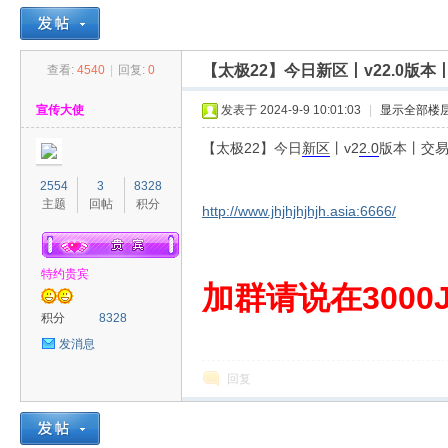
【太极22】今日新区丨v22.0版
查看:
4540
|
回复:
0
30
»
›
›
›
宣传大使
发表于 2024-9-9 10:01:03
|
显示全部楼
【太极22】今日
新区
丨v2
2.0
版本丨交
2554
3
8328
主题
回帖
积分
http://www.jhjhjhjhjh.asia:6666/
特约贵宾
00
加群请说在3000J
积分
8328
发消息
回复