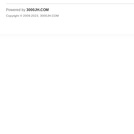
JH
Powered by
3000JH.COM
Copyright © 2009-2023, 3000JH.COM
热
血