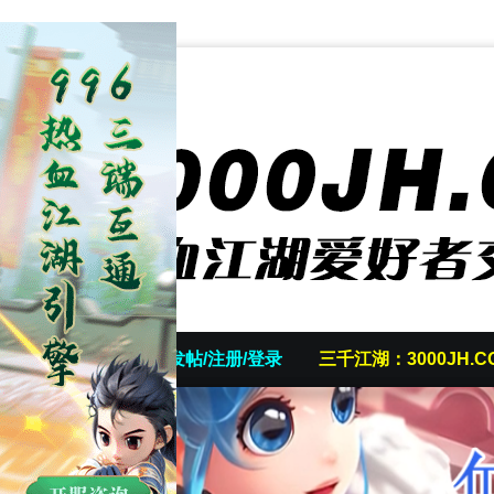
首页
发帖/注册/登录
三千江湖：3000JH.C