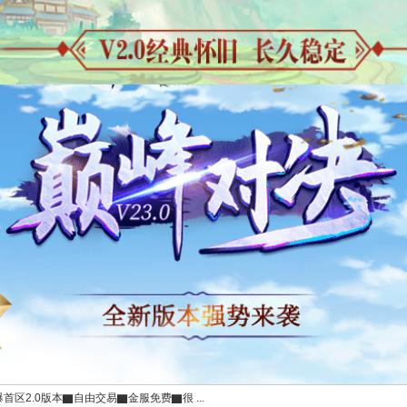
爆首区2.0版本▇自由交易▇金服免费▇很 ...