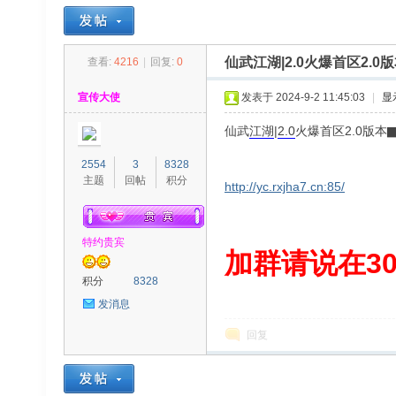
仙武江湖|2.0火爆首区2
查看:
4216
|
回复:
0
30
»
›
›
›
宣传大使
发表于 2024-9-2 11:45:03
|
显
仙武
江湖
|
2.0
火爆首区2.0版
2554
3
8328
主题
回帖
积分
http://yc.rxjha7.cn:85/
特约贵宾
00
加群请说在300
积分
8328
发消息
回复