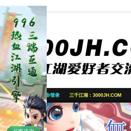
首页
发帖/注册/登录
三千江湖：3000JH.COM