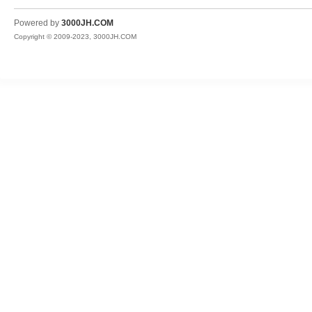
JH
Powered by
3000JH.COM
Copyright © 2009-2023, 3000JH.COM
热
血