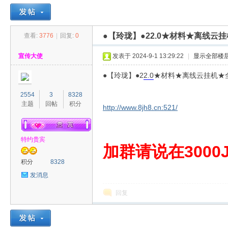
●【玲珑】●22.0★材料★离线
查看:
3776
|
回复:
0
30
»
›
›
›
宣传大使
发表于 2024-9-1 13:29:22
|
显示全部楼
●【玲珑】●2
2.0
★材料★离线云挂机★
2554
3
8328
主题
回帖
积分
http://www.8jh8.cn:521/
特约贵宾
00
加群请说在3000J
积分
8328
发消息
回复