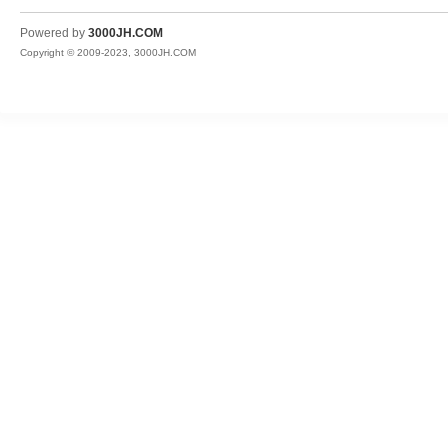
JH
Powered by
3000JH.COM
Copyright © 2009-2023, 3000JH.COM
热
血