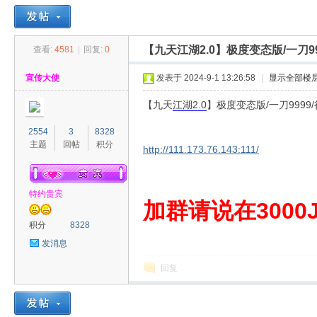
【九天江湖2.0】极度变态版/一刀9
查看:
4581
|
回复:
0
30
»
›
›
›
宣传大使
发表于 2024-9-1 13:26:58
|
显示全部楼
【九天
江湖
2.0
】极度变态版/一刀9999
2554
3
8328
主题
回帖
积分
http://111.173.76.143:111/
特约贵宾
00
加群请说在3000J
积分
8328
发消息
回复