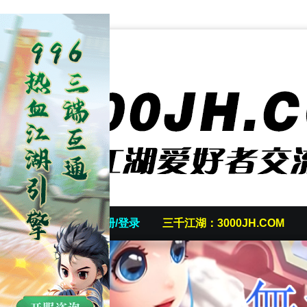
首页
发帖/注册/登录
三千江湖：3000JH.COM