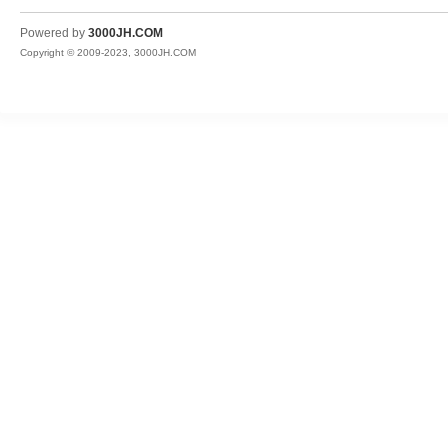
JH
Powered by
3000JH.COM
Copyright © 2009-2023, 3000JH.COM
热
血