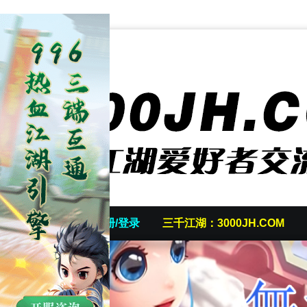
首页
发帖/注册/登录
三千江湖：3000JH.COM