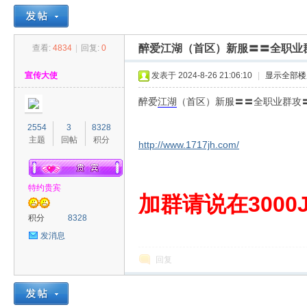
醉爱江湖（首区）新服〓〓全职业
查看:
4834
|
回复:
0
30
»
›
›
›
宣传大使
发表于 2024-8-26 21:06:10
|
显示全部楼
醉爱
江湖
（首区）新服〓〓全职业群攻
2554
3
8328
主题
回帖
积分
http://www.1717jh.com/
特约贵宾
00
加群请说在3000J
积分
8328
发消息
回复