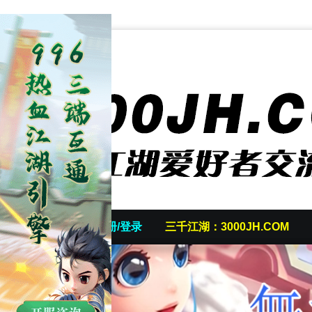
首页
发帖/注册/登录
三千江湖：3000JH.COM