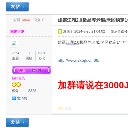
雄霸江湖2.0极品养老服/老区稳定
查看:
4844
|
回复:
0
30
»
›
›
›
宣传大使
发表于 2024-8-26 21:04:02
|
显示全部楼
雄霸
江湖
2.0
极品养老服/老区稳定1年/
2554
3
8328
主题
回帖
积分
http://www.2xbjh.cn:88/
特约贵宾
00
加群请说在3000J
积分
8328
发消息
回复