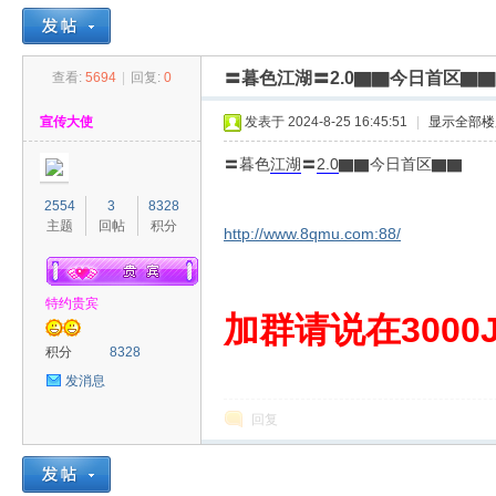
〓暮色江湖〓2.0▇▇今日首区▇▇
查看:
5694
|
回复:
0
30
»
›
›
›
宣传大使
发表于 2024-8-25 16:45:51
|
显示全部楼
〓暮色
江湖
〓
2.0
▇▇今日首区▇▇
2554
3
8328
主题
回帖
积分
http://www.8qmu.com:88/
特约贵宾
00
加群请说在3000J
积分
8328
发消息
回复