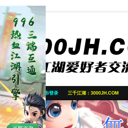
首页
发帖/注册/登录
三千江湖：3000JH.COM