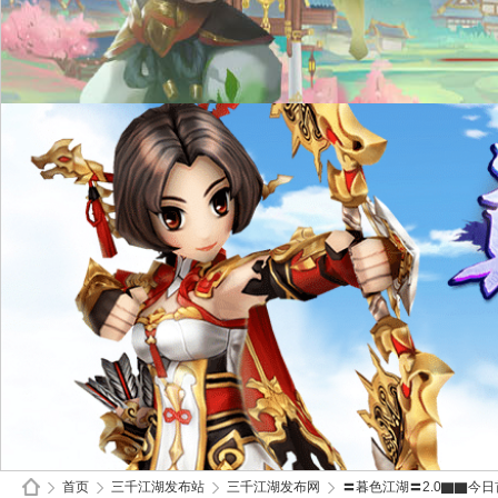
首页
三千江湖发布站
三千江湖发布网
〓暮色江湖〓2.0▇▇今