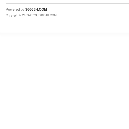
JH
Powered by
3000JH.COM
Copyright © 2009-2023, 3000JH.COM
热
血