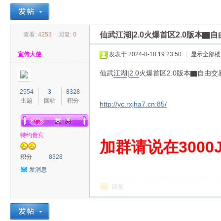
仙武江湖|2.0火爆首区2.0版本
查看:
4253
|
回复:
0
30
»
›
›
›
宣传大使
发表于 2024-8-18 19:23:50
|
显示全部楼
仙武
江湖
|
2.0
火爆首区2.0版本▇自由
2554
3
8328
主题
回帖
积分
http://yc.rxjha7.cn:85/
特约贵宾
00
加群请说在3000J
积分
8328
发消息
回复