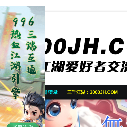
首页
发帖/注册/登录
三千江湖：3000JH.COM