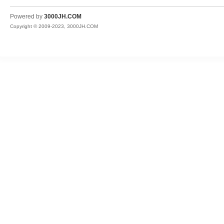
JH
Powered by
3000JH.COM
Copyright © 2009-2023, 3000JH.COM
热
血