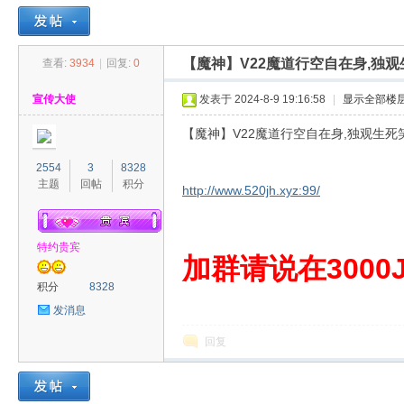
【魔神】V22魔道行空自在身,独
查看:
3934
|
回复:
0
30
»
›
›
›
宣传大使
发表于 2024-8-9 19:16:58
|
显示全部楼
【魔神】V22魔道行空自在身,独观生死
2554
3
8328
主题
回帖
积分
http://www.520jh.xyz:99/
特约贵宾
00
加群请说在3000J
积分
8328
发消息
回复