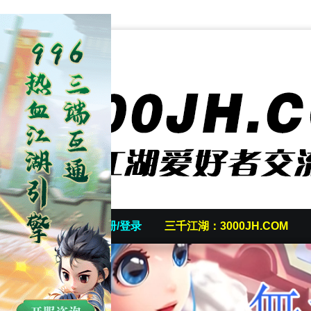
首页
发帖/注册/登录
三千江湖：3000JH.COM