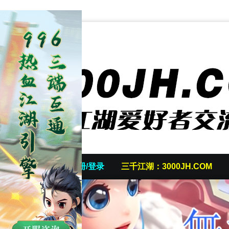
首页
发帖/注册/登录
三千江湖：3000JH.COM