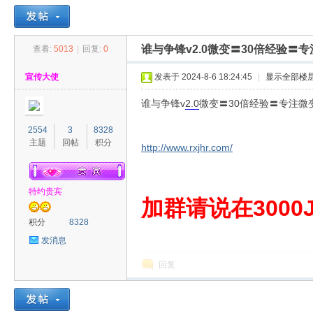
谁与争锋v2.0微变〓30倍经验
查看:
5013
|
回复:
0
30
»
›
›
›
宣传大使
发表于 2024-8-6 18:24:45
|
显示全部楼
谁与争锋v
2.0
微变〓30倍经验〓专注
2554
3
8328
主题
回帖
积分
http://www.rxjhr.com/
特约贵宾
00
加群请说在3000J
积分
8328
发消息
回复