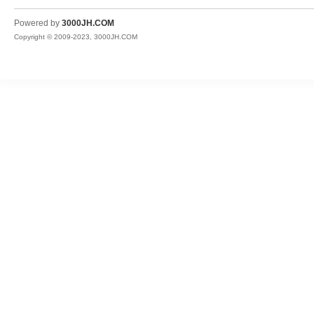
JH
Powered by
3000JH.COM
Copyright © 2009-2023, 3000JH.COM
热
血