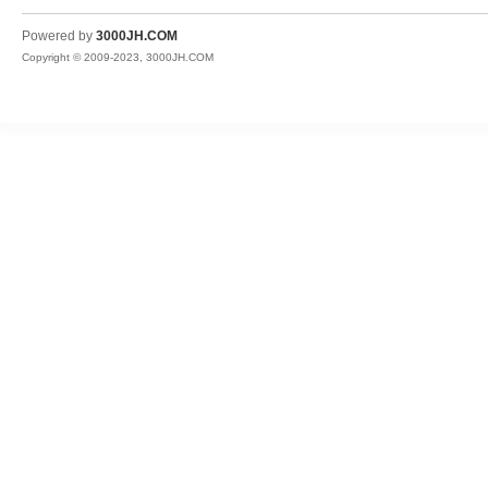
JH
Powered by
3000JH.COM
Copyright © 2009-2023, 3000JH.COM
热
血