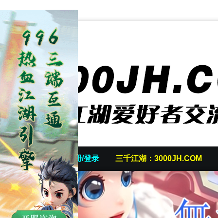
首页
发帖/注册/登录
三千江湖：3000JH.COM