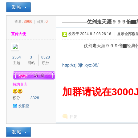
—————仗剑走天涯９９９倍▇
查看:
3966
|
回复:
0
30
»
›
›
›
宣传大使
发表于 2024-8-2 08:26:16
|
显示全部楼
—————仗剑走天涯９９９倍▇经典
2554
3
8328
主题
回帖
积分
http://zj.8jh.xyz:88/
特约贵宾
00
加群请说在3000J
积分
8328
发消息
回复