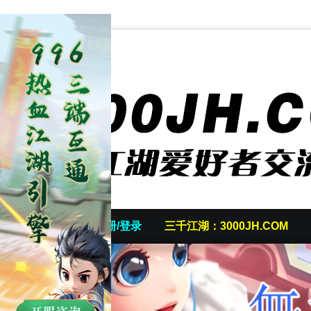
首页
发帖/注册/登录
三千江湖：3000JH.COM