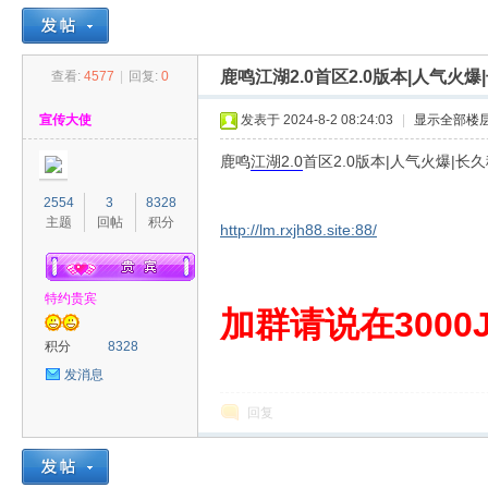
鹿鸣江湖2.0首区2.0版本|人气火
查看:
4577
|
回复:
0
30
»
›
›
›
宣传大使
发表于 2024-8-2 08:24:03
|
显示全部楼
鹿鸣
江湖
2.0
首区2.0版本|人气火爆|长
2554
3
8328
主题
回帖
积分
http://lm.rxjh88.site:88/
特约贵宾
00
加群请说在3000J
积分
8328
发消息
回复