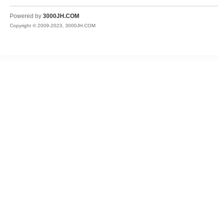
JH
Powered by
3000JH.COM
Copyright © 2009-2023, 3000JH.COM
热
血