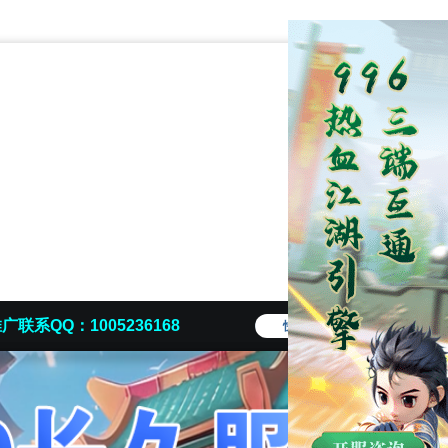
广联系QQ：1005236168
快捷导航