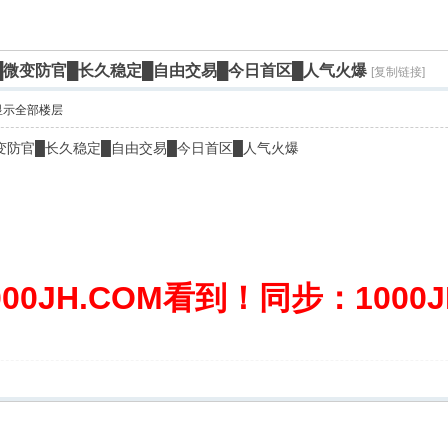
版本█微变防官█长久稳定█自由交易█今日首区█人气火爆
[复制链接]
显示全部楼层
█微变防官█长久稳定█自由交易█今日首区█人气火爆
0JH.COM看到！同步：1000JH.