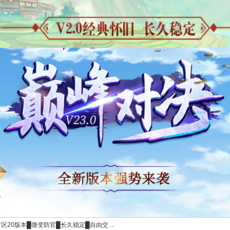
首区20版本█微变防官█长久稳定█自由交 ...