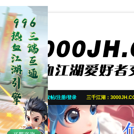
首页
发帖/注册/登录
三千江湖：3000JH.C