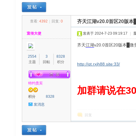
齐天江湖v20.0首区20
查看:
4392
|
回复:
0
30
»
›
›
›
宣传大使
发表于 2024-7-23 09:19:17
|
齐天
江湖
v20.0首区20版本
2554
3
8328
主题
回帖
积分
http://qt.rxjh88.site:33/
特约贵宾
00
加群请说在300
积分
8328
发消息
回复