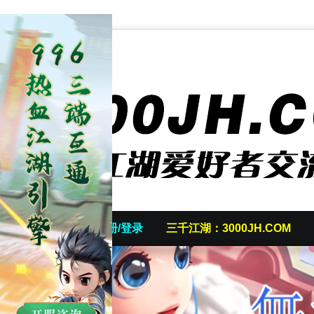
首页
发帖/注册/登录
三千江湖：3000JH.COM