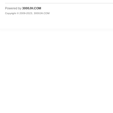
JH
Powered by
3000JH.COM
Copyright © 2009-2023, 3000JH.COM
热
血