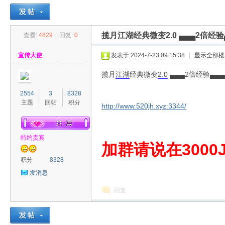
揽月江湖经典微变2.0 ▄▄▄2倍经验
查看:
4829
|
回复:
0
30
»
›
›
›
宣传大使
发表于 2024-7-23 09:15:38
|
显示全部楼
揽月
江湖
经典微变
2.0
▄▄▄2倍经验▄▄▄
2554
3
8328
主题
回帖
积分
http://www.520jh.xyz:3344/
特约贵宾
00
加群请说在3000J
积分
8328
发消息
回复