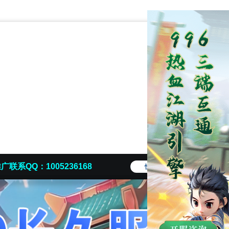
广联系QQ：1005236168
快捷导航