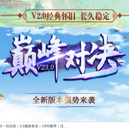
切自助｜2.0溅射群攻｜1000爆率｜没 ...