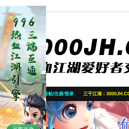
首页
发帖/注册/登录
三千江湖：3000JH.C