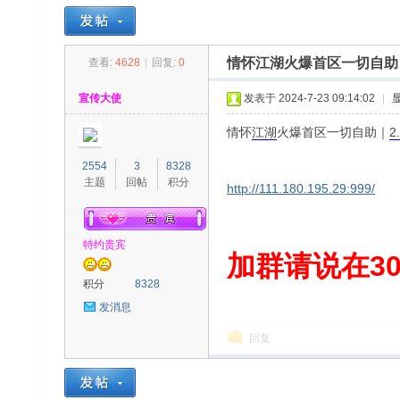
情怀江湖火爆首区一切自助｜
查看:
4628
|
回复:
0
30
»
›
›
›
宣传大使
发表于 2024-7-23 09:14:02
|
情怀
江湖
火爆首区一切自助｜
2
2554
3
8328
主题
回帖
积分
http://111.180.195.29:999/
特约贵宾
00
加群请说在300
积分
8328
发消息
回复