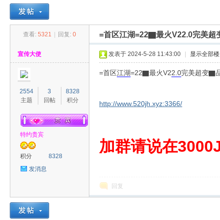
=首区江湖=22▇最火V22.0完
查看:
5321
|
回复:
0
30
»
›
›
›
宣传大使
发表于 2024-5-28 11:43:00
|
显示全部楼
=首区
江湖
=22▇最火V2
2.0
完美超变▇
2554
3
8328
主题
回帖
积分
http://www.520jh.xyz:3366/
特约贵宾
00
加群请说在3000J
积分
8328
发消息
回复