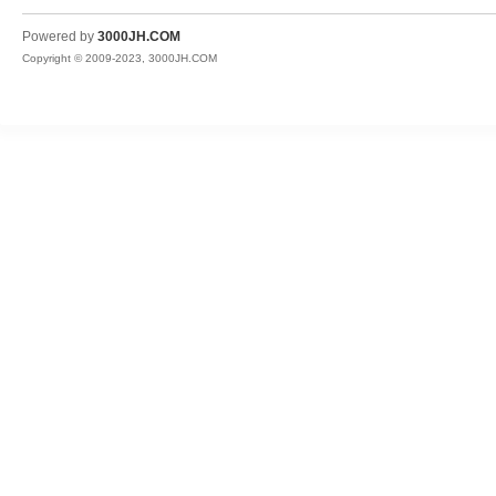
JH
Powered by
3000JH.COM
Copyright © 2009-2023, 3000JH.COM
热
血