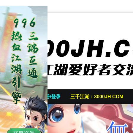
首页
发帖/注册/登录
三千江湖：3000JH.COM