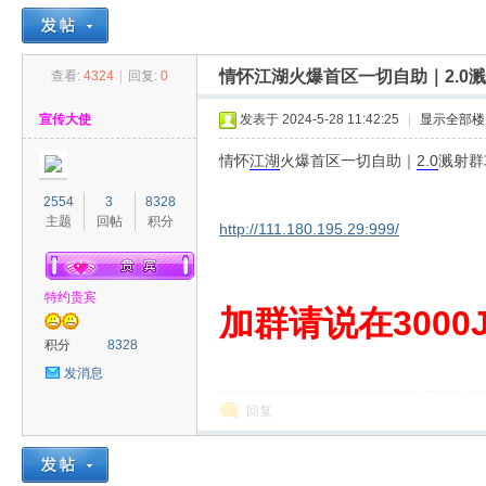
情怀江湖火爆首区一切自助｜2.0
查看:
4324
|
回复:
0
30
»
›
›
›
宣传大使
发表于 2024-5-28 11:42:25
|
显示全部楼
情怀
江湖
火爆首区一切自助｜
2.0
溅射群
2554
3
8328
主题
回帖
积分
http://111.180.195.29:999/
特约贵宾
00
加群请说在3000J
积分
8328
发消息
回复