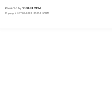
JH
Powered by
3000JH.COM
Copyright © 2009-2023, 3000JH.COM
热
血