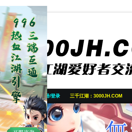
首页
发帖/注册/登录
三千江湖：3000JH.COM