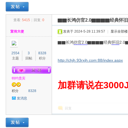
▇▇长鸿仿官2.0▇▇▇▇经典怀
查看:
5415
|
回复:
0
30
»
›
›
›
宣传大使
发表于 2024-5-28 11:39:57
|
显示全部楼
▇▇长鸿
仿官
2.0
▇▇▇▇经典
怀旧
2.
2554
3
8328
主题
回帖
积分
http://chjh.93rxjh.com:88/index.aspx
特约贵宾
00
加群请说在3000J
积分
8328
发消息
回复