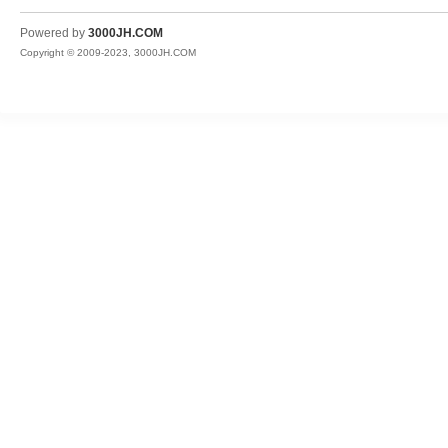
JH
Powered by
3000JH.COM
Copyright © 2009-2023, 3000JH.COM
热
血