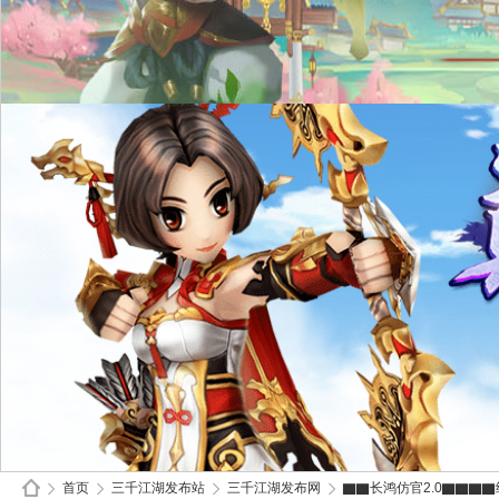
首页
三千江湖发布站
三千江湖发布网
▇▇长鸿仿官2.0▇▇▇▇经