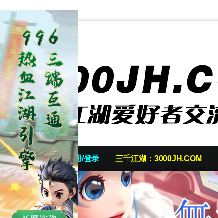
首页
发帖/注册/登录
三千江湖：3000JH.COM