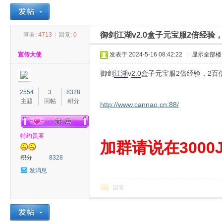
御剑江湖v2.0盒子元宝服2倍经验
查看:
4713
|
回复:
0
30
»
›
›
›
宣传大使
发表于 2024-5-16 08:42:22
|
显示全部楼
御剑
江湖
v
2.0
盒子元宝服2倍经验，2百
2554
3
8328
主题
回帖
积分
http://www.cannao.cn:88/
特约贵宾
00
加群请说在3000J
积分
8328
发消息
回复