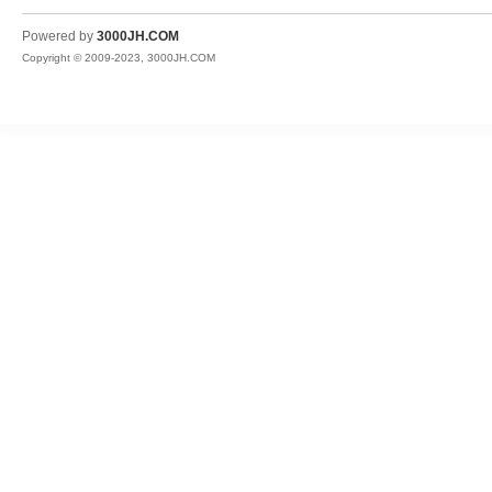
JH
Powered by
3000JH.COM
Copyright © 2009-2023, 3000JH.COM
热
血