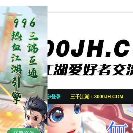
首页
发帖/注册/登录
三千江湖：3000JH.COM